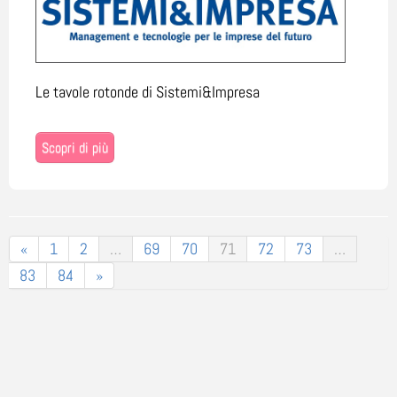
Le tavole rotonde di Sistemi&Impresa
Scopri di più
«
1
2
…
69
70
71
72
73
…
83
84
»