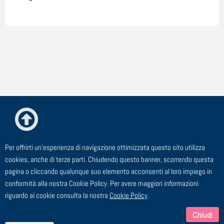
Per offrirti un'esperienza di navigazione ottimizzata questo sito utilizza
© ESTE Srl - Via Cagliero, 23 - 20125 Milano
cookies, anche di terze parti. Chiudendo questo banner, scorrendo questa
pagina o cliccando qualunque suo elemento acconsenti al loro impiego in
TEL: 02 91 43 44 00 - FAX: 02 91 43 44 24 - EMAIL:
conformità alla nostra Cookie Policy. Per avere maggiori informazioni
segreteria@este.it - P.I. 00729910158
riguardo ai cookie consulta la nostra
Cookie Policy
.
Chiudi