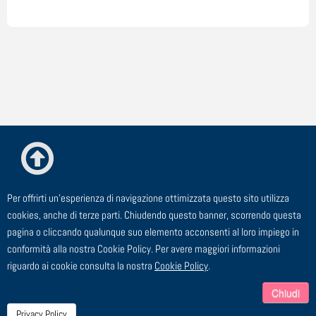
Per offrirti un'esperienza di navigazione ottimizzata questo sito utilizza
© ESTE Srl - Via Cagliero, 23 - 20125 Milano
cookies, anche di terze parti. Chiudendo questo banner, scorrendo questa
pagina o cliccando qualunque suo elemento acconsenti al loro impiego in
TEL: 02 91 43 44 00 - FAX: 02 91 43 44 24 - EMAIL:
conformità alla nostra Cookie Policy. Per avere maggiori informazioni
segreteria@este.it - P.I. 00729910158
riguardo ai cookie consulta la nostra
Cookie Policy
.
Chiudi
Privacy Policy