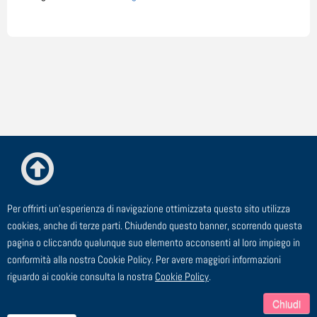
Per offrirti un'esperienza di navigazione ottimizzata questo sito utilizza
© ESTE Srl - Via Cagliero, 23 - 20125 Milano
cookies, anche di terze parti. Chiudendo questo banner, scorrendo questa
pagina o cliccando qualunque suo elemento acconsenti al loro impiego in
TEL: 02 91 43 44 00 - FAX: 02 91 43 44 24 - EMAIL:
conformità alla nostra Cookie Policy. Per avere maggiori informazioni
segreteria@este.it - P.I. 00729910158
riguardo ai cookie consulta la nostra
Cookie Policy
.
Chiudi