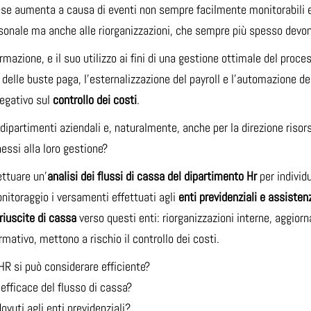
se aumenta a causa di eventi non sempre facilmente monitorabili e
rsonale ma anche alle riorganizzazioni, che sempre più spesso devo
rmazione, e il suo utilizzo ai fini di una gestione ottimale del proc
elle buste paga, l’esternalizzazione del payroll e l’automazione de
negativo sul
controllo dei costi
.
i i dipartimenti aziendali e, naturalmente, anche per la direzione ri
nessi alla loro gestione?
ettuare un’
analisi dei flussi di cassa del dipartimento Hr
per individu
onitoraggio i versamenti effettuati agli
enti previdenziali e assistenz
riuscite di cassa
verso questi enti: riorganizzazioni interne, aggio
rmativo, mettono a rischio il controllo dei costi.
HR si può considerare efficiente?
efficace del flusso di cassa?
vuti agli enti previdenziali?