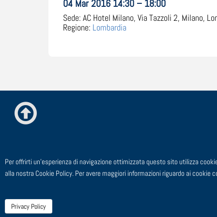
04 Mar 2016 14:30 – 18:00
Sede:
AC Hotel Milano, Via Tazzoli 2, Milano, Lo
Regione:
Lombardia
Per offrirti un'esperienza di navigazione ottimizzata questo sito utilizza co
TEL: 02 91 4
alla nostra Cookie Policy. Per avere maggiori informazioni riguardo ai cookie 
Privacy Policy