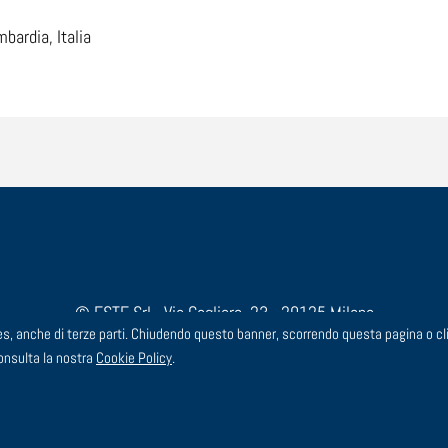
mbardia, Italia
© ESTE Srl - Via Cagliero, 23 - 20125 Milano
okies, anche di terze parti. Chiudendo questo banner, scorrendo questa pagina o
3 44 00 - FAX: 02 91 43 44 24 - EMAIL: segreteria@este.it - P.I
consulta la nostra
Cookie Policy
.