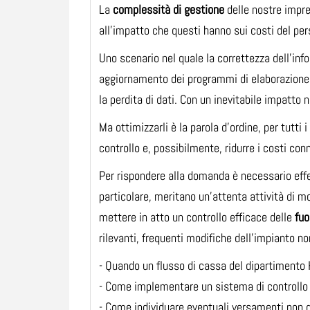
La
complessità di gestione
delle nostre impre
all’impatto che questi hanno sui costi del pe
Uno scenario nel quale la correttezza dell’info
aggiornamento dei programmi di elaborazione d
la perdita di dati. Con un inevitabile impatto 
Ma ottimizzarli è la parola d’ordine, per tutt
controllo e, possibilmente, ridurre i costi con
Per rispondere alla domanda è necessario eff
particolare, meritano un’attenta attività di m
mettere in atto un controllo efficace delle
fuo
rilevanti, frequenti modifiche dell’impianto no
- Quando un flusso di cassa del dipartimento 
- Come implementare un sistema di controllo 
- Come individuare eventuali versamenti non do