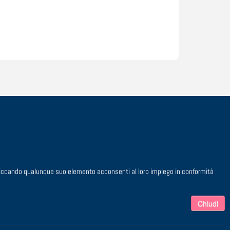
 cliccando qualunque suo elemento acconsenti al loro impiego in conformità
. 00729910158
Chiudi