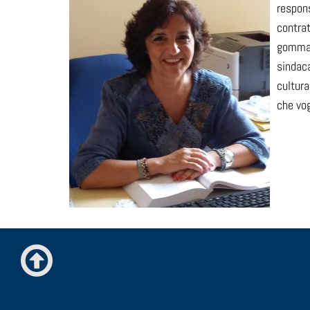
respons
contrat
gomma p
sindaca
cultura
che vog