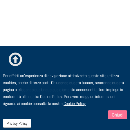
Per offrirti un'esperienza di navigazione ottimizzata questo sito utilizza
© ESTE Srl - Via Cagliero, 23 - 20125 Milano
cookies, anche di terze parti. Chiudendo questo banner, scorrendo questa
pagina o cliccando qualunque suo elemento acconsenti al loro impiego in
TEL: 02 91 43 44 00 - FAX: 02 91 43 44 24 - EMAIL:
conformità alla nostra Cookie Policy. Per avere maggiori informazioni
segreteria@este.it - P.I. 00729910158
riguardo ai cookie consulta la nostra
Cookie Policy
.
Chiudi
Privacy Policy