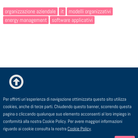
organizzazione aziendale
it
modelli organizzativi
energy management
software applicativi
Per offrirti un'esperienza di navigazione ottimizzata questo sito utilizza
© ESTE Srl - Via Cagliero, 23 - 20125 Milano
cookies, anche di terze parti. Chiudendo questo banner, scorrendo questa
pagina o cliccando qualunque suo elemento acconsenti al loro impiego in
TEL: 02 91 43 44 00 - FAX: 02 91 43 44 24 - EMAIL:
conformità alla nostra Cookie Policy. Per avere maggiori informazioni
segreteria@este.it - P.I. 00729910158
riguardo ai cookie consulta la nostra
Cookie Policy
.