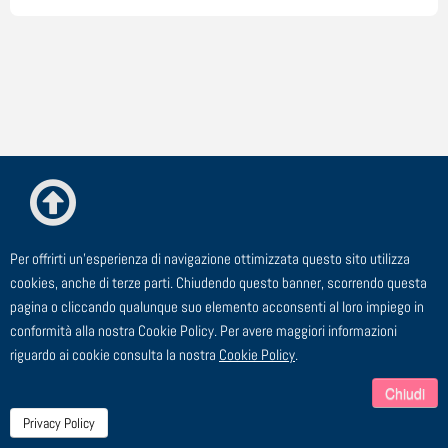
Per offrirti un'esperienza di navigazione ottimizzata questo sito utilizza
© ESTE Srl - Via Cagliero, 23 - 20125 Milano
cookies, anche di terze parti. Chiudendo questo banner, scorrendo questa
pagina o cliccando qualunque suo elemento acconsenti al loro impiego in
TEL: 02 91 43 44 00 - FAX: 02 91 43 44 24 - EMAIL:
conformità alla nostra Cookie Policy. Per avere maggiori informazioni
segreteria@este.it - P.I. 00729910158
riguardo ai cookie consulta la nostra
Cookie Policy
.
Chiudi
Privacy Policy