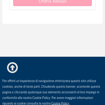
Ordina Adesso
Per offrirti un'esperienza di navigazione ottimizzata questo sito utilizza
© ESTE Srl - Via Cagliero, 23 - 20125 Milano
cookies, anche di terze parti. Chiudendo questo banner, scorrendo questa
pagina o cliccando qualunque suo elemento acconsenti al loro impiego in
TEL: 02 91 43 44 00 - FAX: 02 91 43 44 24 - EMAIL:
conformità alla nostra Cookie Policy. Per avere maggiori informazioni
segreteria@este.it - P.I. 00729910158
riguardo ai cookie consulta la nostra
Cookie Policy
.