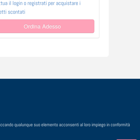
ttua il login o registrati per acquistare i
ietti scontati
Ordina Adesso
 cliccando qualunque suo elemento acconsenti al loro impiego in conformità
. 00729910158