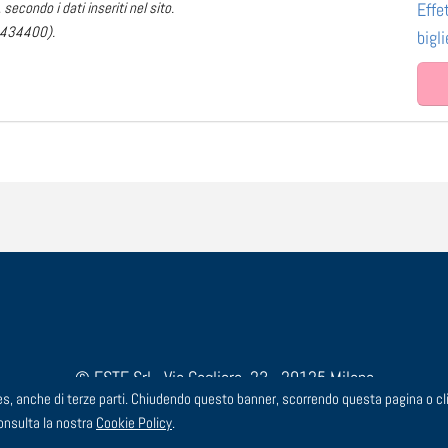
secondo i dati inseriti nel sito.
Effe
91434400).
bigl
© ESTE Srl - Via Cagliero, 23 - 20125 Milano
okies, anche di terze parti. Chiudendo questo banner, scorrendo questa pagina o
3 44 00 - FAX: 02 91 43 44 24 - EMAIL: segreteria@este.it - P.I
consulta la nostra
Cookie Policy
.