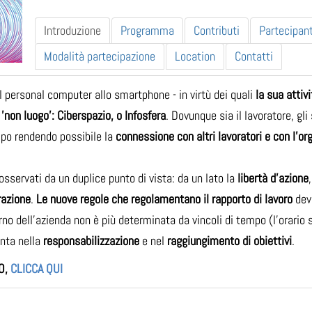
Introduzione
Programma
Contributi
Partecipant
Modalità partecipazione
Location
Contatti
l personal computer allo smartphone - in virtù dei quali
la sua attiv
 'non luogo': Ciberspazio, o Infosfera
. Dovunque sia il lavoratore, g
mpo rendendo possibile la
connessione con altri lavoratori e con l’o
sservati da un duplice punto di vista: da un lato la
libertà d’azione
grazione
.
Le nuove regole che regolamentano il rapporto di lavoro
devo
erno dell’azienda non è più determinata da vincoli di tempo (l’orario 
nta nella
responsabilizzazione
e nel
raggiungimento di obiettivi
.
O,
CLICCA QUI