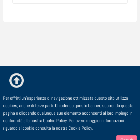
Per offrirti un'esperienza di navigazione ottimizzata questo sito utilizza
© ESTE Srl - Via Cagliero, 23 - 20125 Milano
cookies, anche di terze parti. Chiudendo questo banner, scorrendo questa
pagina o cliccando qualunque suo elemento acconsenti al loro impiego in
TEL: 02 91 43 44 00 - FAX: 02 91 43 44 24 - EMAIL:
conformità alla nostra Cookie Policy. Per avere maggiori informazioni
segreteria@este.it - P.I. 00729910158
riguardo ai cookie consulta la nostra
Cookie Policy
.
Chiudi