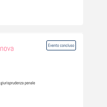
Evento concluso
enova
a giurisprudenza penale