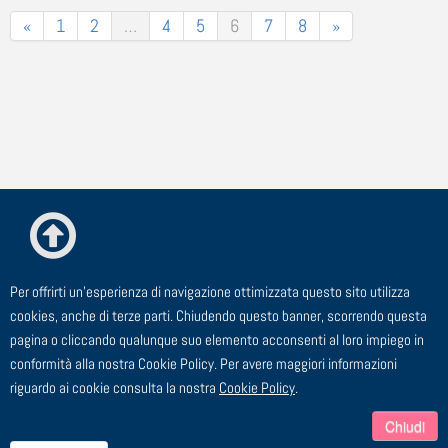
«
1
2
…
4
5
6
7
8
»
Per offrirti un'esperienza di navigazione ottimizzata questo sito utilizza
© ESTE Srl - Via Cagliero, 23 - 20125 Milano
cookies, anche di terze parti. Chiudendo questo banner, scorrendo questa
pagina o cliccando qualunque suo elemento acconsenti al loro impiego in
TEL: 02 91 43 44 00 - FAX: 02 91 43 44 24 - EMAIL:
conformità alla nostra Cookie Policy. Per avere maggiori informazioni
segreteria@este.it - P.I. 00729910158
riguardo ai cookie consulta la nostra
Cookie Policy
.
Chiudi