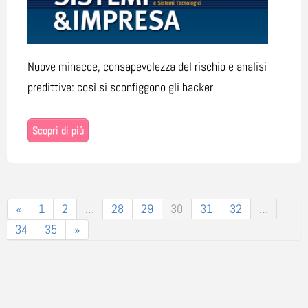
Nuove minacce, consapevolezza del rischio e analisi
predittive: così si sconfiggono gli hacker
Scopri di più
«
1
2
…
28
29
30
31
32
…
34
35
»